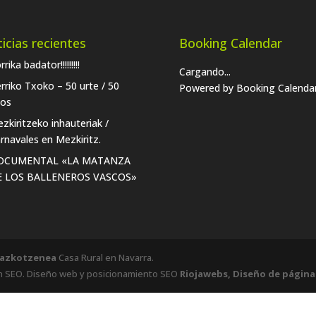
icias recientes
Booking Calendar
rrika badator!!!!!!!!!
Cargando...
rriko Txoko – 50 urte / 50
Powered by
Booking Calenda
os
zkiritzeko inhauteriak /
rnavales en Mezkiritz.
OCUMENTAL «LA MATANZA
E LOS BALLENEROS VASCOS»
lazkotzenea
Casa Rural en Navarra.
n SEO. Diseño web y posicionamiento SEO
Riojawebs, Diseño de págin