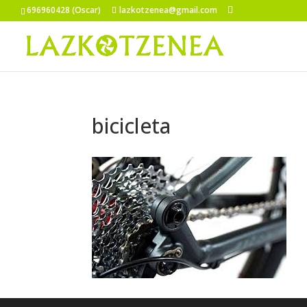
696960428 (Oscar)
lazkotzenea@gmail.com
bicicleta