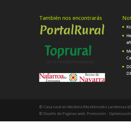
También nos encontrarás
Not
Ko
He
añ
Me
Ca
D
D
© Casa rural en Mezkiriz/Mezkitrizeko Landetxea
L
© Diseño de Paginas web. Promoción - Optimizació