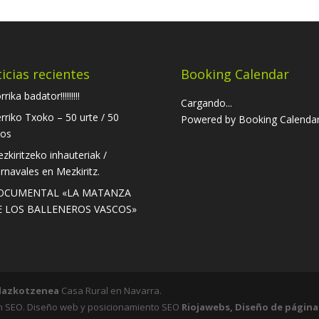
icias recientes
Booking Calendar
rika badator!!!!!!!!!
Cargando...
rriko Txoko – 50 urte / 50
Powered by
Booking Calenda
os
zkiritzeko inhauteriak /
rnavales en Mezkiritz.
OCUMENTAL «LA MATANZA
E LOS BALLENEROS VASCOS»
lazkotzenea
Casa Rural en Navarra.
n SEO. Diseño web y posicionamiento SEO
Riojawebs, Diseño de págin