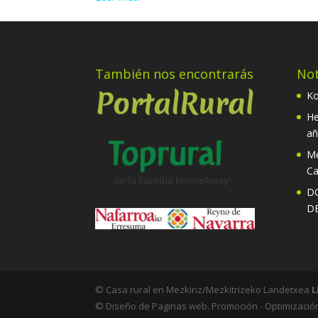
También nos encontrarás
Not
Kor
He
añ
Me
Ca
D
D
© Casa rural en Mezkiriz/Mezkitrizeko Landetxea
L
© Diseño de Paginas web. Promoción - Optimizació