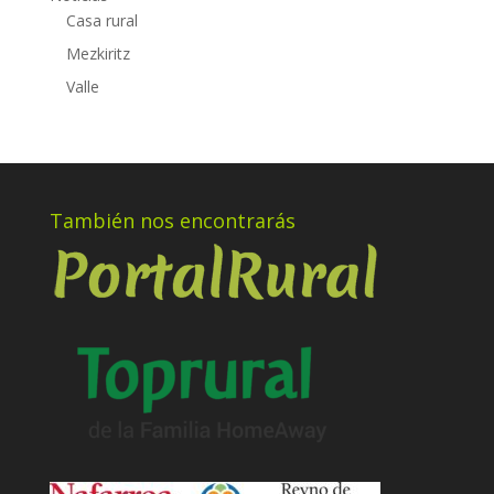
Casa rural
Mezkiritz
Valle
También nos encontrarás