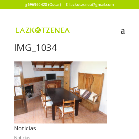
696960428 (Oscar)
lazkotzenea@gmail.com
IMG_1034
Noticias
Noticias