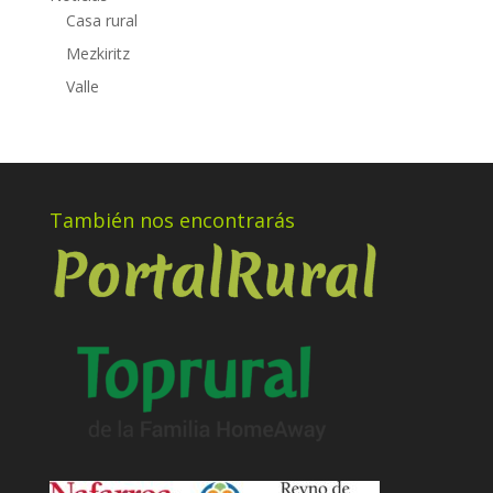
Casa rural
Mezkiritz
Valle
También nos encontrarás