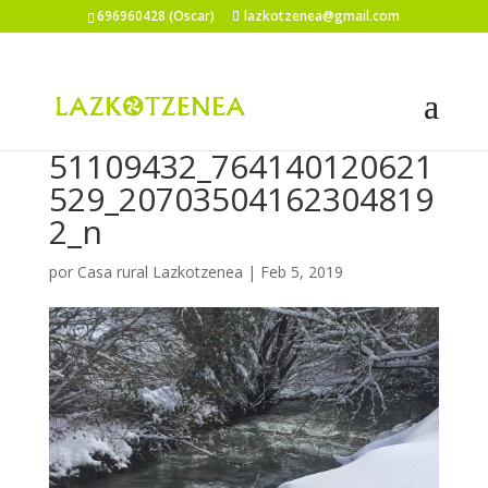
696960428 (Oscar)
lazkotzenea@gmail.com
51109432_764140120621
529_20703504162304819
2_n
por
Casa rural Lazkotzenea
|
Feb 5, 2019