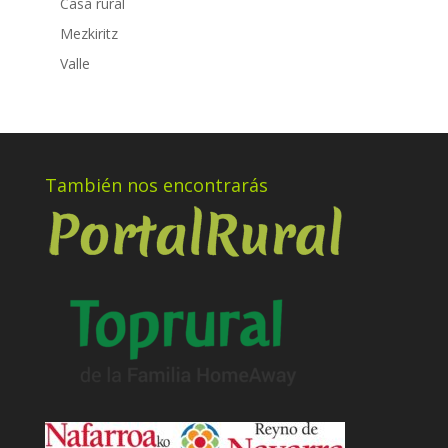
Casa rural
Mezkiritz
Valle
También nos encontrarás