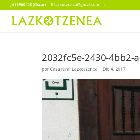
696960428 (Oscar)
lazkotzenea@gmail.com
2032fc5e-2430-4bb2-
por
Casa rural Lazkotzenea
|
Dic 4, 2017