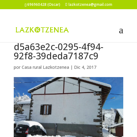
696960428 (Oscar)
lazkotzenea@gmail.com
d5a63e2c-0295-4f94-
92f8-39deda7187c9
por
Casa rural Lazkotzenea
|
Dic 4, 2017