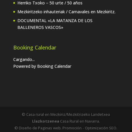
Herriko Txoko – 50 urte / 50 años
Mezkiritzeko inhauteriak / Carnavales en Mezkiritz.
DOCUMENTAL «LA MATANZA DE LOS
BALLENEROS VASCOS»
Booking Calendar
Cargando...
Powered by
Booking Calendar
© Casa rural en Mezkiriz/Mezkitrizeko Landetxea
Llazkotzenea
Casa Rural en Navarra.
© Diseño de Paginas web. Promoción - Optimización SEO.