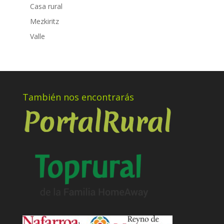
Casa rural
Mezkiritz
Valle
También nos encontrarás