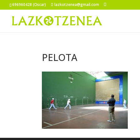
696960428 (Oscar)
lazkotzenea@gmail.com
PELOTA