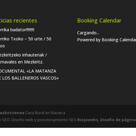
icias recientes
Booking Calendar
rrika badator!!!!!!!!!
Cargando...
rriko Txoko – 50 urte / 50
Powered by
Booking Calenda
os
zkiritzeko inhauteriak /
rnavales en Mezkiritz.
OCUMENTAL «LA MATANZA
E LOS BALLENEROS VASCOS»
lazkotzenea
Casa Rural en Navarra.
n SEO. Diseño web y posicionamiento SEO
Riojawebs, Diseño de págin