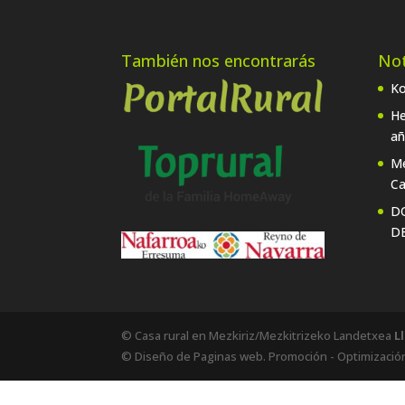
También nos encontrarás
Not
Ko
He
añ
Me
Ca
D
D
© Casa rural en Mezkiriz/Mezkitrizeko Landetxea
L
© Diseño de Paginas web. Promoción - Optimizació